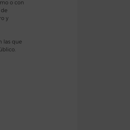
smo o con 
 de 
o y 
 las que 
blico.