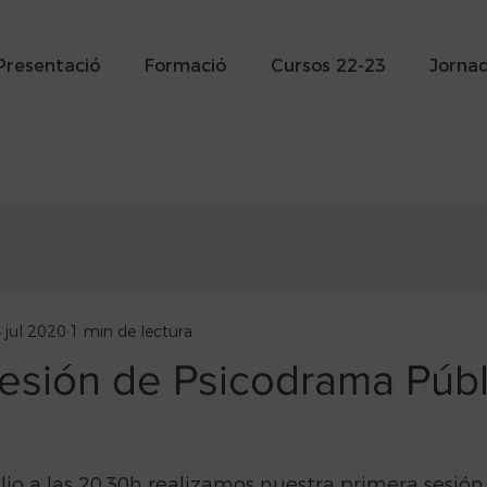
Presentació
Formació
Cursos 22-23
Jorna
 jul 2020
1 min de lectura
sesión de Psicodrama Públ
lio a las 20,30h realizamos nuestra primera sesión