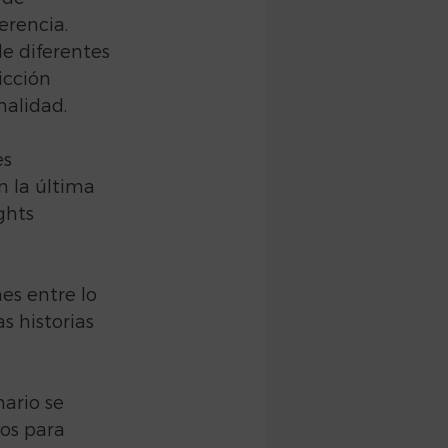
erencia. 
e diferentes 
icción 
nalidad.
s 
n la última 
ghts 
es entre lo 
s historias 
ario se 
os para 