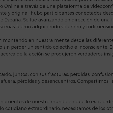
co Online a través de una plataforma de videoconf
te y original, hubo participantes conectados desd
de España. Se fue avanzando en dirección de una f
escenas fueron adquiriendo volumen y tridimensio
an montando en nuestra mente desde las diferente
o sin perder un sentido colectivo e inconsciente. E
 acerca de la acción se produjeron verdaderos insi
aído, juntos’, con sus fracturas, pérdidas, confusion
 afuera, pérdidas y desencuentros. Compartimos ‘la
 momentos de nuestro mundo en que lo extraordin
 lo cotidiano extraordinario, necesitamos de los otr