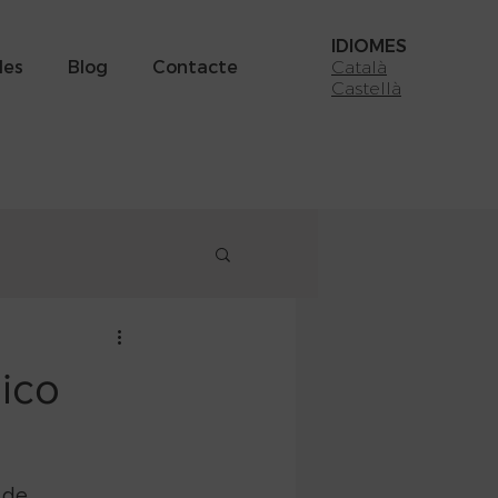
IDIOMES
des
Blog
Contacte
Català
Castellà
ico
 de 