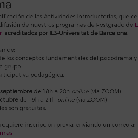
ma
ificación de las Actividades Introductorias, que c
 difusión de nuestros programas de Postgrado de 
E
r
, 
acreditados por IL3-Universitat de Barcelona.
an de:
de los conceptos fundamentales del psicodrama y 
e grupo.
rticipativa pedagógica.
 septiembre
 de 18h a 20h 
online
 (vía ZOOM)
octubre 
de 19h a 21h 
online
 (vía ZOOM)
des son gratuitas.
 requiere inscripción previa, enviando un correo a: 
m.es