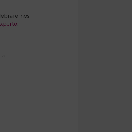
elebraremos 
xperto
, 
la 