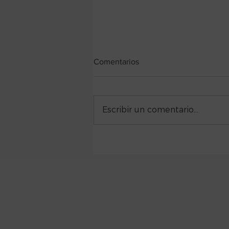
Comentarios
Escribir un comentario...
Mesa redonda: "Psicoterapia
de grupo y psicodrama online"