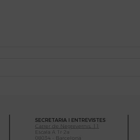
Próx
Actividades Febrero-Junio
2022
SECRETARIA I ENTREVISTES
Carrer de Negrevernis, 11
Escala A 1r 2a
08034 - Barcelona