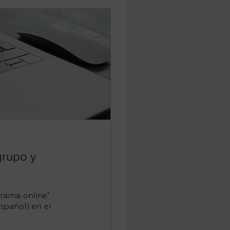
grupo y
drama online"
spañol) en el