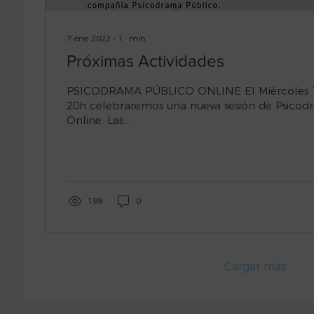
7 ene 2022
∙
1
min
Próximas Actividades
PSICODRAMA PÚBLICO ONLINE El Miércoles 12 de enero a las
20h celebraremos una nueva sesión de Psicod
Online. Las...
199
0
Cargar más