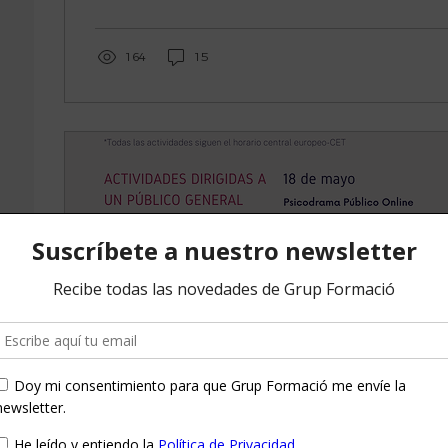
164
15
27 ene 2022
∙
0
min
Actividades Febrero-Junio 2022