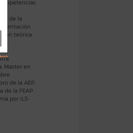
 competencias 
nes 
tos de la 
 orientación 
ión teórica 
tra. 
. Master en 
obre 
ro de la AEP. 
a de la FEAP. 
ma por IL3-