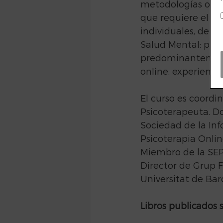
metodologías onlin
que requiere el pr
individuales, de pa
Salud Mental: prev
predominantemente
online, experiencia
El curso es coordin
Psicoterapeuta. Do
Sociedad de la Inf
Psicoterapia Onli
Miembro de la SEPT
Director de Grup F
Universitat de Bar
Libros publicados 