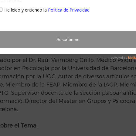
e. Se centra en el estudio de las bases teóricas y
ofesional psicoterapeuta y experto en intervencio
reja, de familia y grupal en cualquiera de los ámbi
ención primaria, secundaria y terciaria. Tiene una
 práctica y de entrenamiento a través de formac
l-vivencial y práctica online.
ado por el Dr. Raúl Vaimberg Grillo. Médico Psiquia
ctor en Psicología por la Universidad de Barcelona
ormación por la UOC. Autor de diversos artículos s
ne. Miembro de la FEAP. Miembro de la IAGP. Miemb
G. Supervisor docente de la sección psicoanalític
ormació. Director del Master en Grupos y Psicodra
celona.
sobre el Tema: