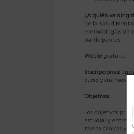
¿A quién va dirigi
de la Salud Mental
metodologías de t
participantes.
Precio:
 gratuito
Inscripciones:
 Envi
curso y sus necesid
Objetivos:
Los objetivos prin
estudiar y entrena
tareas clínicas y 