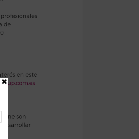
 profesionales 
a de 
0 
nterés en este 
grup.com.es
online son 
desarrollar 
s 