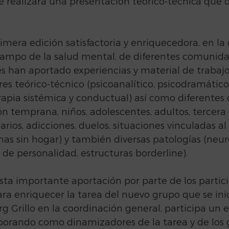
e realizará una presentación teórico-técnica que d
imera edición satisfactoria y enriquecedora, en la 
 campo de la salud mental, de diferentes comunida
s han aportado experiencias y material de trabajo
es teórico-técnico (psicoanalítico, psicodramático,
erapia sistémica y conductual) así como diferentes
ón temprana, niños, adolescentes, adultos, tercera 
rios, adicciones, duelos, situaciones vinculadas al 
as sin hogar) y también diversas patologías (neuro
s de personalidad, estructuras borderline).
ta importante aportación por parte de los partici
ra enriquecer la tarea del nuevo grupo que se inic
rg Grillo en la coordinación general, participa un 
aborando como dinamizadores de la tarea y de los 