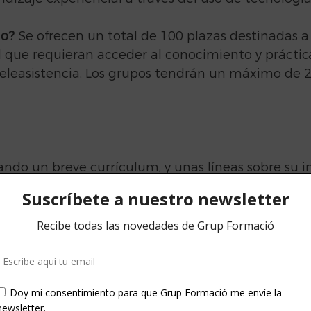
do?
 Se ofrecen un total de 100 plazas destinadas a
 que requieran acceder al conocimiento y práctic
eleasistencia. Los grupos tendrán un máximo de 2
ando un breve currículum, y unas líneas sobre su i
ades a nivel de la práctica asistencial a 
formacio@
cipales del módulo de intervención y psicoterapia 
r en los aspectos teóricos y técnicos que permiten 
de prevención en Salud Mental a través de diferente