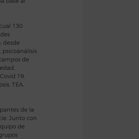
a base al 
cual 130 
des 
, desde 
 psicoanálisis 
 campos de 
edad, 
Covid 19, 
sis, TEA, 
pantes de la 
ie. Junto con 
equipo de 
grupos 