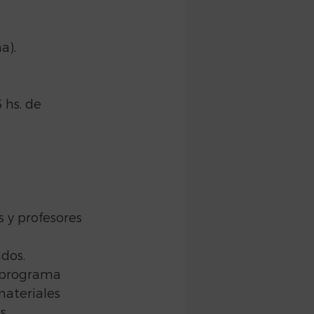
). 
 hs. de 
 y profesores 
dos.
l programa 
materiales 
s.