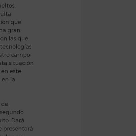
eltos, 
ulta 
ión que 
na gran 
con las que 
tecnologías 
stro campo 
sta situación 
 en este 
en la 
 de 
n segundo 
ito. Dará 
e presentará 