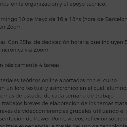
s, en la organización y el apoyo técnico.
mingo 10 de Mayo de 16 a 18hs (hora de Barcelona
 en Zoom
s. Con 25hs. de dedicación horaria que incluyen 5
incrónica vía Zoom.
án básicamente 4 tareas.
eriales teóricos online aportados con el curso.
en un foro textual y asincrónico en el cual, alumnos
 temas de estudio de cada semana de trabajo.
 trabajos breves de elaboración de los temas trata
ravés de videoconferencias grupales utilizando e
entación de Power Point, videos, reflexión sobre 
endizaje experiencial a través del uso de tecnología