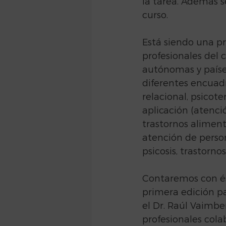
la tarea. Además s
curso.
Está siendo una pr
profesionales del
autónomas y paíse
diferentes encuadr
relacional, psicot
aplicación (atenci
trastornos alimenta
atención de person
psicosis, trastorno
Contaremos con és
primera edición pa
el Dr. Raúl Vaimbe
profesionales col