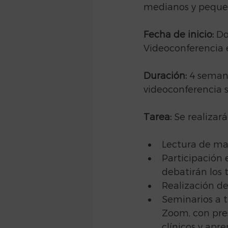
medianos y pequeño
Fecha de inicio:
 Do
Videoconferencia
Duración:
 4 semana
videoconferencia s
Tarea:
 Se realizar
Lectura de mat
Participación 
debatirán los
Realización de
Seminarios a t
Zoom, con pres
clínicos y apr